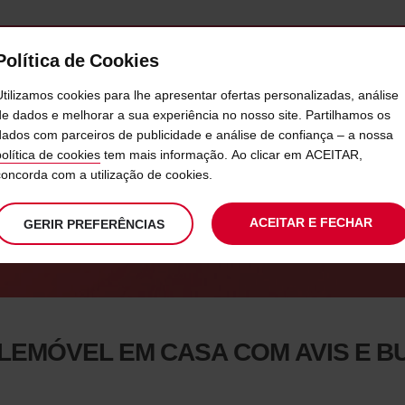
Política de Cookies
SERVIÇOS
EMPRESAS
SELF SERVICE
Utilizamos cookies para lhe apresentar ofertas personalizadas, análise
de dados e melhorar a sua experiência no nosso site. Partilhamos os
dados com parceiros de publicidade e análise de confiança – a nossa
DO TELEMÓVEL EM CASA CO
política de cookies
tem mais informação. Ao clicar em ACEITAR,
concorda com a utilização de cookies.
JÁ NÃO HÁ PROBLEMA
ACEITAR E FECHAR
GERIR PREFERÊNCIAS
LEMÓVEL EM CASA COM AVIS E B