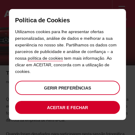
Menu
Política de Cookies
Welcome
Utilizamos cookies para lhe apresentar ofertas
to
personalizadas, análise de dados e melhorar a sua
Avis
TELMA MONTEIRO É A NOVA CARA DA
experiência no nosso site. Partilhamos os dados com
parceiros de publicidade e análise de confiança – a
AVIS
nossa
política de cookies
tem mais informação. Ao
clicar em ACEITAR, concorda com a utilização de
cookies.
Telma Monteiro é a nova cara da Avis
novembro de 2011
GERIR PREFERÊNCIAS
Quatro colaboradores da AVIS Portugal deram literalmente “a cara” pela
empresa e mostraram todo o seu potencial de modelos numa produção
ACEITAR E FECHAR
fotográfica, tendo por parceiros alguns dos carros mais representativos
da frota da empresa de Rent-a-Car.
Quando foram desafiados para participarem nesta sessão fotográfica,