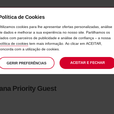
Política de Cookies
SERVIÇOS
EMPRESAS
SELF SERVICE
Utilizamos cookies para lhe apresentar ofertas personalizadas, análise
de dados e melhorar a sua experiência no nosso site. Partilhamos os
dados com parceiros de publicidade e análise de confiança – a nossa
IRA DO PROGRAMA PESTANA P
política de cookies
tem mais informação. Ao clicar em ACEITAR,
concorda com a utilização de cookies.
ACEITAR E FECHAR
GERIR PREFERÊNCIAS
ana Priority Guest