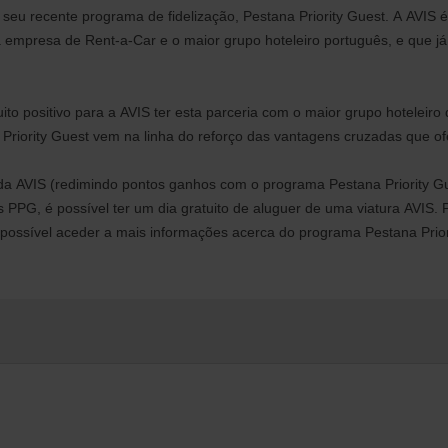
seu recente programa de fidelização, Pestana Priority Guest. A AVIS 
a empresa de Rent-a-Car e o maior grupo hoteleiro português, e que j
ito positivo para a AVIS ter esta parceria com o maior grupo hoteleir
riority Guest vem na linha do reforço das vantagens cruzadas que ofe
o da AVIS (redimindo pontos ganhos com o programa Pestana Priority G
os PPG, é possível ter um dia gratuito de aluguer de uma viatura AVIS.
é possível aceder a mais informações acerca do programa Pestana Prior