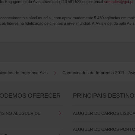
lic Engagement da Avis através do 213 591 523 ou por email
smendes@gci.pt
reconhecimento a nível mundial, com aproximadamente 5.450 agências em mais
cas líderes na fidelização de clientes a nível mundial. A Avis é detida pelo A
icados de Imprensa Avis
Comunicados de Imprensa 2011 - Avi
PODEMOS OFERECER
PRINCIPAIS DESTINO
VIS NO ALUGUER DE
ALUGUER DE CARROS LISBO
ALUGUER DE CARROS PORT