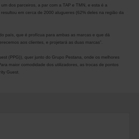
é um dos parceiros, a par com a TAP e TMN, e esta é a
á resultou em cerca de 2000 alugueres (62% deles na região da
o do país, que é profícua para ambas as marcas e que dá
recemos aos clientes, e projetará as duas marcas”.
uest (PPG)), quer junto do Grupo Pestana, onde os melhores
 Para maior comodidade dos utilizadores, as trocas de pontos
ity Guest.