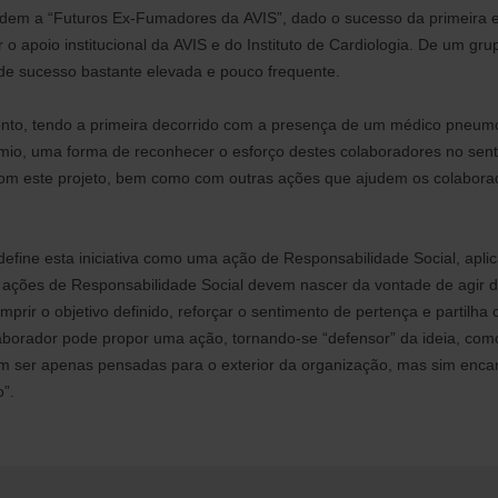
ondem a “Futuros Ex-Fumadores da AVIS”, dado o sucesso da primeira e
apoio institucional da AVIS e do Instituto de Cardiologia. De um grupo
de sucesso bastante elevada e pouco frequente.
nto, tendo a primeira decorrido com a presença de um médico pneumolo
mio, uma forma de reconhecer o esforço destes colaboradores no sen
r com este projeto, bem como com outras ações que ajudem os colabora
define esta iniciativa como uma ação de Responsabilidade Social, apli
s ações de Responsabilidade Social devem nascer da vontade de agir d
prir o objetivo definido, reforçar o sentimento de pertença e partilh
olaborador pode propor uma ação, tornando-se “defensor” da ideia, 
 ser apenas pensadas para o exterior da organização, mas sim encara
”.