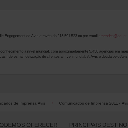
lic Engagement da Avis através do 213 591 523 ou por email
smendes@gci.pt
reconhecimento a nível mundial, com aproximadamente 5.450 agências em mais
cas líderes na fidelização de clientes a nível mundial. A Avis é detida pelo A
icados de Imprensa Avis
Comunicados de Imprensa 2011 - Avi
PODEMOS OFERECER
PRINCIPAIS DESTINO