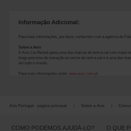
Informação Adicional:
Para mais informações, por favor, contactem com a agência de Pub
Sobre a Avis
A Avis Car Rental opera uma das marcas de rent-a-car com maior 
longo percurso de inovação no sector de rent-a-car e é uma das mar
em todo o mundo.
Para mais informações visite:
www.avis.com.pt
Avis Portugal - página principal
Sobre a Avis
Comun
COMO PODEMOS AJUDÁ-LO?
O QUE 