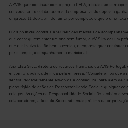
A AVIS quer continuar com o projeto FEFA, iniciais que corresp
conversa entre colaboradores da empresa, vindo depois a ganhar o 
empresa, 11 deixaram de fumar por completo, o que é uma taxa 
O grupo inicial continua a ter reuniões mensais de acompanhame
que conseguirem estar um ano sem fumar, a AVIS irá dar um pré
que a iniciativa foi tão bem sucedida, a empresa quer continua
por exemplo, acompanhamento nutricional.
Ana Elisa Silva, diretora de recursos Humanos da AVIS Portugal, 
encontro à política definida pela empresa. “Consideramos que a
sentirá verdadeiramente envolvida e conseguirá, para além de cum
plano rígido de ações de Responsabilidade Social e qualquer c
colegas. As ações de Responsabilidade Social não também devem
colaboradores, a face da Sociedade mais próxima da organização