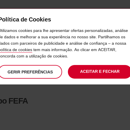
Política de Cookies
SERVIÇOS
EMPRESAS
SELF SERVICE
Utilizamos cookies para lhe apresentar ofertas personalizadas, análise
de dados e melhorar a sua experiência no nosso site. Partilhamos os
dados com parceiros de publicidade e análise de confiança – a nossa
REPARA NOVA EDIÇÃO DO GRU
política de cookies
tem mais informação. Ao clicar em ACEITAR,
concorda com a utilização de cookies.
ACEITAR E FECHAR
GERIR PREFERÊNCIAS
upo FEFA