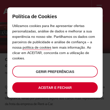
Menu
Política de Cookies
Welcome
Utilizamos cookies para lhe apresentar ofertas
to
personalizadas, análise de dados e melhorar a sua
Avis
COLABORADORES AVIS SÃO A IMAGEM
experiência no nosso site. Partilhamos os dados com
parceiros de publicidade e análise de confiança – a
DAS NOVAS CAMPANHAS DA MARCA
nossa
política de cookies
tem mais informação. Ao
clicar em ACEITAR, concorda com a utilização de
cookies.
Colaboradores Avis são a imagem das novas
campanhas da marca
GERIR PREFERÊNCIAS
novembro de 2011
Quatro colaboradores da AVIS Portugal deram literalmente “a cara” pela
ACEITAR E FECHAR
empresa e mostraram todo o seu potencial de modelos numa produção
fotográfica, tendo por parceiros alguns dos carros mais representativos
da frota da empresa de Rent-a-Car.