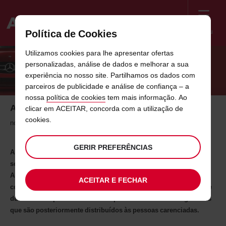
Menu
Política de Cookies
Welcome
Utilizamos cookies para lhe apresentar ofertas
to
personalizadas, análise de dados e melhorar a sua
Avis
AVIS APOIA BANCO ALIMENTAR
experiência no nosso site. Partilhamos os dados com
parceiros de publicidade e análise de confiança – a
nossa
política de cookies
tem mais informação. Ao
Avis Apoia Banco Alimentar
clicar em ACEITAR, concorda com a utilização de
cookies.
novembro de 2011
GERIR PREFERÊNCIAS
A Avis rent-a-car, no âmbito da sua politica de responsabilidade
social, vai apoiar a recolha de alimentos promovida pelo Banco
Alimentar no fim de semana de 27 e 28 de Novembro. A Avis
ACEITAR E FECHAR
contribui para esta ação na cidade do Porto com o empréstimo de
duas viaturas para recolha e transporte dos alimentos angariados
que são posteriormente distribuídos às pessoas carenciadas.