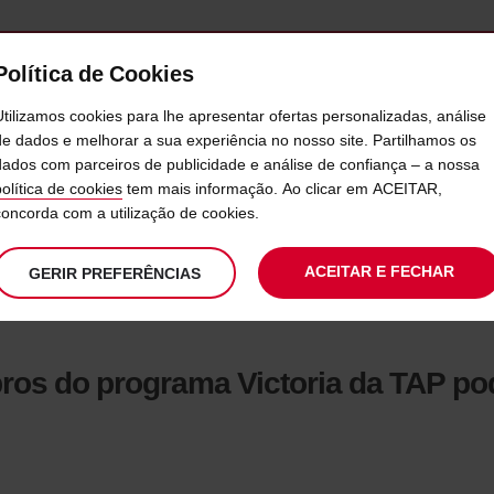
Política de Cookies
SERVIÇOS
EMPRESAS
SELF SERVICE
Utilizamos cookies para lhe apresentar ofertas personalizadas, análise
de dados e melhorar a sua experiência no nosso site. Partilhamos os
dados com parceiros de publicidade e análise de confiança – a nossa
OS DO PROGRAMA VICTORIA 
política de cookies
tem mais informação. Ao clicar em ACEITAR,
concorda com a utilização de cookies.
ACEITAR E FECHAR
GERIR PREFERÊNCIAS
ros do programa Victoria da TAP po