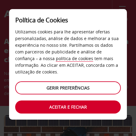
Menu
Política de Cookies
Utilizamos cookies para lhe apresentar ofertas
personalizadas, análise de dados e melhorar a sua
Ajudar os clientes empresariais a
experiência no nosso site. Partilhamos os dados
enfrentarem as alterações
com parceiros de publicidade e análise de
climáticas
confiança – a nossa
política de cookies
tem mais
informação. Ao clicar em ACEITAR, concorda com a
utilização de cookies.
Na Avis, estamos a trabalhar para ajudar os clientes
empresariais a reduzirem as suas emissões de gases com
efeito de estufa (GEE) e a cumprirem os objetivos de redução
GERIR PREFERÊNCIAS
de carbono.
ACEITAR E FECHAR