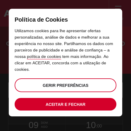
Menu
Política de Cookies
Welcome
Utilizamos cookies para lhe apresentar ofertas
to
personalizadas, análise de dados e melhorar a sua
Avis
OBRIGADO POR ASSINAR O DOCUMENTO
experiência no nosso site. Partilhamos os dados com
parceiros de publicidade e análise de confiança – a
DE ALUGUER
nossa
política de cookies
tem mais informação. Ao
clicar em ACEITAR, concorda com a utilização de
Receberá, em breve, uma cópia do seu recibo
cookies.
Instructions
GERIR PREFERÊNCIAS
Saltar
Procurar
a
Utiliz
for
sua
ligações
estação
Screen
data
O
selecione
Horário
selecio
horári
horári
de
07
10
ACEITAR E FECHAR
a
horário
para
de
para
desde
desde
SEX
neste
Reader
:00
recolha
partir
de
alterar
recolha
alterar
minut
horas
AGO
de
recolha
selecionado
Users:
formulário
que
data
Data
selecione
time
Horário
selecio
horári
horári
escolheu
Skip
09
10
até
atual
para
to
de
para
até
até
DOM
é
:00
screen
alterar
recolha
alterar
horas
minut
AGO
o
reader
selecionado