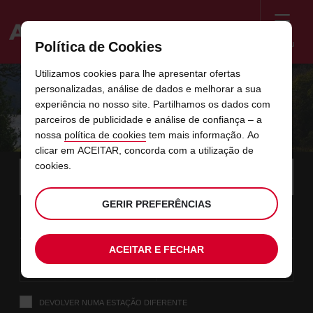
Menu
Política de Cookies
Welcome
Utilizamos cookies para lhe apresentar ofertas
to
personalizadas, análise de dados e melhorar a sua
Avis
DESCUBRA A ILHA COM ATÉ 10% DE
experiência no nosso site. Partilhamos os dados com
parceiros de publicidade e análise de confiança – a
DESCONTO
nossa
política de cookies
tem mais informação. Ao
clicar em ACEITAR, concorda com a utilização de
Instructions
cookies.
Saltar
Procurar
a
Utiliz
for
sua
ligações
estação
Screen
data
O
selecione
Horário
selecio
horári
horári
GERIR PREFERÊNCIAS
de
10
10
a
horário
para
de
para
desde
desde
SEG
neste
Reader
:00
recolha
partir
de
alterar
recolha
alterar
minut
horas
AGO
de
recolha
selecionado
Users:
formulário
que
data
Data
selecione
time
Horário
selecio
horári
horári
ACEITAR E FECHAR
escolheu
Skip
12
10
até
atual
para
to
de
para
até
até
QUA
é
:00
screen
alterar
recolha
alterar
horas
minut
AGO
o
reader
selecionado
seguinte:
instructions
Indique-
DEVOLVER NUMA ESTAÇÃO DIFERENTE
nos