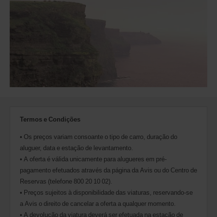
data
de
levantamento
Também
pode
indicar
o
seu
número
de
Desconto
Mundial
Avis
(AWD).
Termos e Condições
Podem
ser
• Os preços variam consoante o tipo de carro, duração do
igualmente
aluguer, data e estação de levantamento.
reservadas
• A oferta é válida unicamente para alugueres em pré-
carrinhas
comerciais
pagamento efetuados através da página da Avis ou do Centro de
e
Reservas (telefone 800 20 10 02).
scooters,
• Preços sujeitos à disponibilidade das viaturas, reservando-se
desde
a Avis o direito de cancelar a oferta a qualquer momento.
que
estes
• A devolução da viatura deverá ser efetuada na estação de