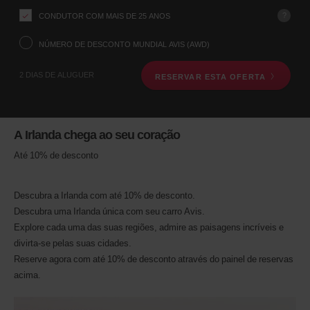
a
estação
?
CONDUTOR COM MAIS DE 25 ANOS
do
levantamento
NÚMERO DE DESCONTO MUNDIAL AVIS (AWD)
através
do
2 DIAS DE ALUGUER
RESERVAR ESTA OFERTA
formulário
de
pesquisa
de
aluguer
A Irlanda chega ao seu coração
de
veículo,
Até 10% de desconto
que
encontra
em
Descubra a Irlanda com até 10% de desconto.
baixo.
Descubra uma Irlanda única com seu carro Avis.
De
seguida,
Explore cada uma das suas regiões, admire as paisagens incríveis e
indique
divirta-se pelas suas cidades.
o
Reserve agora com até 10% de desconto através do painel de reservas
seu
acima.
horário
e
a