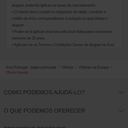
veículos
aluguer, podendo aplicar-se taxas de cancelamento.
estejam
• O cliente deve cumprir os requisitos de idade, condutor e
disponíveis
na
crédito da Avis correspondentes à estação na qual efetue o
sua
aluguer.
estação.
• Poder-se-á aplicar uma taxa adicional diária para condutores
menores de 25 anos.
• Aplicam-se os Termos e Condições Gerais de aluguer na Avis.
Avis Portugal - página principal
Ofertas
Ofertas na Europa
Oferta Irlanda
COMO PODEMOS AJUDÁ-LO?
O QUE PODEMOS OFERECER