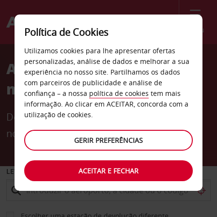
Menu
Política de Cookies
Utilizamos cookies para lhe apresentar ofertas
personalizadas, análise de dados e melhorar a sua
Apoie uma equipa por
experiência no nosso site. Partilhamos os dados
com parceiros de publicidade e análise de
menos
confiança – a nossa
política de cookies
tem mais
informação. Ao clicar em ACEITAR, concorda com a
utilização de cookies.
Desfrute de até -10% no aluguer de carros
nos EUA e no Canadá
GERIR PREFERÊNCIAS
ACEITAR E FECHAR
LEVANTAR EM
Escolher uma estação de devolução diferente