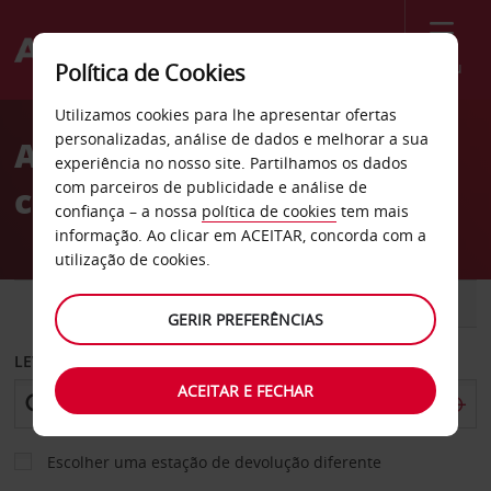
Menu
Política de Cookies
Welcome
Utilizamos cookies para lhe apresentar ofertas
to
personalizadas, análise de dados e melhorar a sua
Aluguer de
Avis
experiência no nosso site. Partilhamos os dados
com parceiros de publicidade e análise de
carros Middletown
confiança – a nossa
política de cookies
tem mais
informação. Ao clicar em ACEITAR, concorda com a
utilização de cookies.
CARRO
COMERCIAIS
GERIR PREFERÊNCIAS
LEVANTAR EM
ACEITAR E FECHAR
Escolher uma estação de devolução diferente