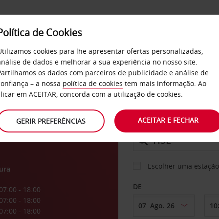
Política de Cookies
SERVIÇOS
EMPRESAS
SELF SERVICE
Utilizamos cookies para lhe apresentar ofertas personalizadas,
análise de dados e melhorar a sua experiência no nosso site.
Partilhamos os dados com parceiros de publicidade e análise de
os
confiança – a nossa
política de cookies
tem mais informação. Ao
CARRO
clicar em ACEITAR, concorda com a utilização de cookies.
ACEITAR E FECHAR
GERIR PREFERÊNCIAS
LEVANTAR EM
Escolher uma estação
ura
DE
07:00 - 18:00
07:00 - 18:00
07:00 - 18:00