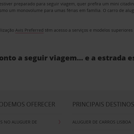
estiver preparado para seguir viagem, quer prefira um mini citad
o um monovolume para umas férias em família. O carro de aluguer
elização
Avis Preferred
têm acesso a serviços e modelos superiores e
ronto a seguir viagem… e a estrada e
PODEMOS OFERECER
PRINCIPAIS DESTINO
IS NO ALUGUER DE
ALUGUER DE CARROS LISBOA