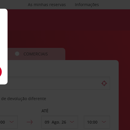
As minhas reservas
Informações
COMERCIAIS
 de devolução diferente
ATÉ