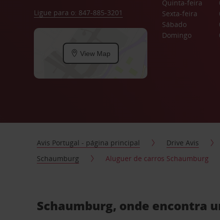
Quinta-feira
Ligue para o: 847-885-3201
Sexta-feira
Sábado
Domingo
View Map
Avis Portugal - página principal
Drive Avis
Schaumburg
Aluguer de carros Schaumburg
Schaumburg, onde encontra um