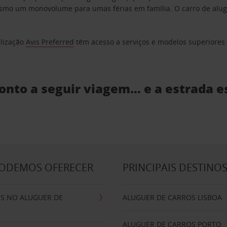
o um monovolume para umas férias em família. O carro de aluguer
elização
Avis Preferred
têm acesso a serviços e modelos superiores e
ronto a seguir viagem… e a estrada e
PODEMOS OFERECER
PRINCIPAIS DESTINO
IS NO ALUGUER DE
ALUGUER DE CARROS LISBOA
ALUGUER DE CARROS PORTO