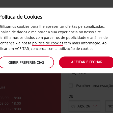
Política de Cookies
SERVIÇOS
EMPRESAS
SELF SERVICE
Utilizamos cookies para lhe apresentar ofertas personalizadas,
análise de dados e melhorar a sua experiência no nosso site.
Partilhamos os dados com parceiros de publicidade e análise de
confiança – a nossa
política de cookies
tem mais informação. Ao
CARRO
clicar em ACEITAR, concorda com a utilização de cookies.
k
ACEITAR E FECHAR
GERIR PREFERÊNCIAS
LEVANTAR EM
Escolher uma estação
ura
DE
08:00 - 18:00
08:00 - 18:00
08:00 - 18:00