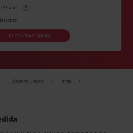
e 25 anos
desconto
ENCONTRAR CARROS
Estados Unidos
Ilinóis
edida
proveitar a sua estadia ao máximo. Independentemente