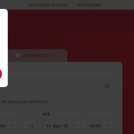
As minhas reservas
Informações
COMERCIAIS
 de devolução diferente
ATÉ