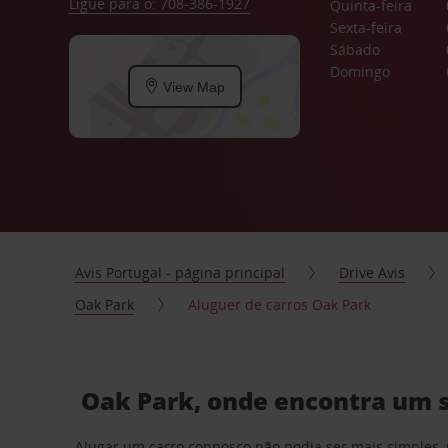
Ligue para o: 708-386-1927
Quinta-feira
Sexta-feira
Sábado
Domingo
View Map
Avis Portugal - página principal
Drive Avis
Oak Park
Aluguer de carros Oak Park
Oak Park, onde encontra um s
Alugar um carro connosco não podia ser mais simples, 