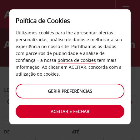
Menu
Política de Cookies
Welcome
Utilizamos cookies para lhe apresentar ofertas
to
personalizadas, análise de dados e melhorar a sua
Aluguer de carros Kingman
Avis
experiência no nosso site. Partilhamos os dados
com parceiros de publicidade e análise de
confiança – a nossa
política de cookies
tem mais
informação. Ao clicar em ACEITAR, concorda com a
CARRO
COMERCIAIS
utilização de cookies.
LEVANTAR EM
GERIR PREFERÊNCIAS
ACEITAR E FECHAR
Escolher uma estação de devolução diferente
DE
ATÉ