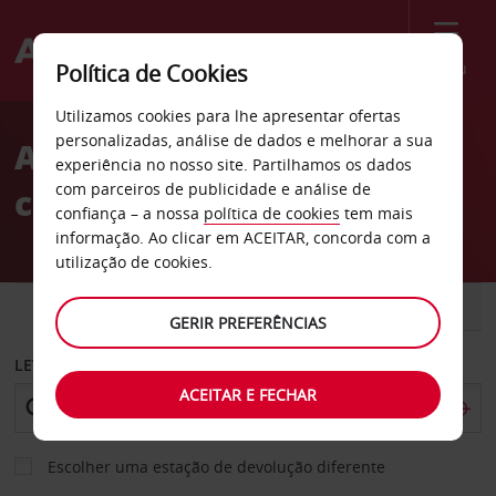
Menu
Política de Cookies
Welcome
Utilizamos cookies para lhe apresentar ofertas
to
personalizadas, análise de dados e melhorar a sua
Aluguer de
Avis
experiência no nosso site. Partilhamos os dados
com parceiros de publicidade e análise de
carros Newmarket
confiança – a nossa
política de cookies
tem mais
informação. Ao clicar em ACEITAR, concorda com a
utilização de cookies.
CARRO
COMERCIAIS
GERIR PREFERÊNCIAS
LEVANTAR EM
ACEITAR E FECHAR
Escolher uma estação de devolução diferente