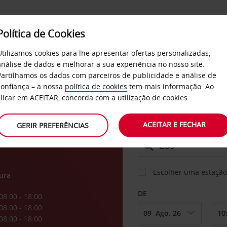
Política de Cookies
SERVIÇOS
EMPRESAS
SELF SERVICE
Utilizamos cookies para lhe apresentar ofertas personalizadas,
análise de dados e melhorar a sua experiência no nosso site.
Partilhamos os dados com parceiros de publicidade e análise de
s El
confiança – a nossa
política de cookies
tem mais informação. Ao
CARRO
clicar em ACEITAR, concorda com a utilização de cookies.
ACEITAR E FECHAR
GERIR PREFERÊNCIAS
LEVANTAR EM
Escolher uma estação
ura
DE
08:00 - 18:00
08:00 - 18:00
08:00 - 18:00