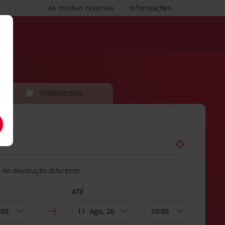
As minhas reservas
Informações
COMERCIAIS
 de devolução diferente
ATÉ