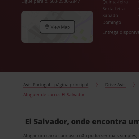
Ligue para o: 503-2500-2847
Quinta-feira
Sexta-feira
Sábado
Domingo
View Map
Entrega disponíve
Avis Portugal - página principal
Drive Avis
Aluguer de carros El Salvador
El Salvador, onde encontra um
Alugar um carro connosco não podia ser mais simples, 