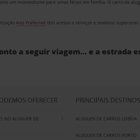
o um monovolume para umas férias em família. O carro de aluguer
elização
Avis Preferred
têm acesso a serviços e modelos superiores e
ronto a seguir viagem… e a estrada e
PODEMOS OFERECER
PRINCIPAIS DESTINO
IS NO ALUGUER DE
ALUGUER DE CARROS LISBOA
ALUGUER DE CARROS PORTO