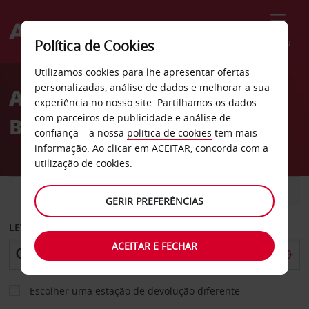
Menu
Política de Cookies
Welcome
Utilizamos cookies para lhe apresentar ofertas
to
personalizadas, análise de dados e melhorar a sua
Aluguer de carros Jeffreys
Avis
experiência no nosso site. Partilhamos os dados
com parceiros de publicidade e análise de
Bay
confiança – a nossa
política de cookies
tem mais
informação. Ao clicar em ACEITAR, concorda com a
utilização de cookies.
CARRO
COMERCIAIS
GERIR PREFERÊNCIAS
LEVANTAR EM
ACEITAR E FECHAR
Escolher uma estação de devolução diferente