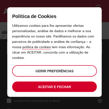
Menu
Política de Cookies
Welcome
Utilizamos cookies para lhe apresentar ofertas
to
personalizadas, análise de dados e melhorar a sua
Avis
experiência no nosso site. Partilhamos os dados com
parceiros de publicidade e análise de confiança – a
Instructions
Saltar
Procurar
nossa
política de cookies
tem mais informação. Ao
a
Utiliz
for
sua
clicar em ACEITAR, concorda com a utilização de
ligações
estação
Screen
data
O
selecione
Horário
selecio
horári
horári
cookies.
de
10
10
a
horário
para
de
para
desde
desde
SEG
neste
Reader
:00
recolha
partir
de
alterar
recolha
alterar
minut
horas
AGO
de
recolha
selecionado
Users:
formulário
que
GERIR PREFERÊNCIAS
data
Data
selecione
time
Horário
selecio
horári
horári
escolheu
Skip
12
10
até
atual
para
to
de
para
até
até
QUA
é
:00
screen
alterar
recolha
alterar
horas
minut
AGO
o
reader
selecionado
seguinte:
instructions
ACEITAR E FECHAR
Indique-
DEVOLVER NUMA ESTAÇÃO DIFERENTE
nos
a
estação
?
CONDUTOR COM MAIS DE 25 ANOS
do