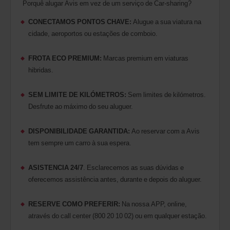
Também
Porquê alugar Avis em vez de um serviço de Car-sharing?
pode
indicar
CONECTAMOS PONTOS CHAVE:
Alugue a sua viatura na
o
cidade, aeroportos ou estações de comboio.
seu
número
de
FROTA ECO PREMIUM:
Marcas premium em viaturas
Desconto
hibridas.
Mundial
Avis
(AWD).
SEM LIMITE DE KILÓMETROS:
Sem limites de kilómetros.
Podem
Desfrute ao máximo do seu aluguer.
ser
igualmente
DISPONIBILIDADE GARANTIDA:
Ao reservar com a Avis
reservadas
carrinhas
tem sempre um carro à sua espera.
comerciais
e
ASISTENCIA 24/7
. Esclarecemos as suas dúvidas e
scooters,
desde
oferecemos assistência antes, durante e depois do aluguer.
que
estes
RESERVE COMO PREFERIR:
Na nossa APP, online,
veículos
estejam
através do call center (800 20 10 02) ou em qualquer estação.
disponíveis