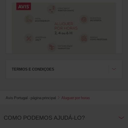
na
sua
estação.
TERMOS E CONDIÇOES
Avis Portugal - página principal
Aluguer por horas
COMO PODEMOS AJUDÁ-LO?