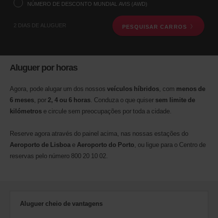
levantamento
NÚMERO DE DESCONTO MUNDIAL AVIS (AWD)
através
do
2 DIAS DE ALUGUER
PESQUISAR CARROS
formulário
de
pesquisa
de
aluguer
Aluguer por horas
de
veículo,
que
Agora, pode alugar um dos nossos
veículos híbridos
, com
menos de
encontra
6 meses
, por
2, 4 ou 6 horas
. Conduza o que quiser
sem limite de
em
kilómetros
e circule sem preocupações por toda a cidade.
baixo.
De
seguida,
Reserve agora através do painel acima, nas nossas estações do
indique
Aeroporto de Lisboa
e
Aeroporto do Porto
, ou ligue para o Centro de
o
reservas pelo número 800 20 10 02.
seu
horário
e
a
data
de
Aluguer cheio de vantagens
levantamento