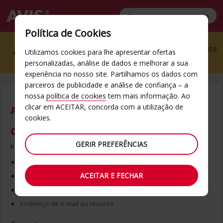
Comunique um problema
Form
Política de Cookies
Lamentamos, mas não foi possível reenviar os
errors
detalhes desta página. Por favor, insira novamente
Utilizamos cookies para lhe apresentar ofertas
os dados da sua reserva e volte a enviá-los.
personalizadas, análise de dados e melhorar a sua
experiência no nosso site. Partilhamos os dados com
parceiros de publicidade e análise de confiança – a
nossa
política de cookies
tem mais informação. Ao
clicar em ACEITAR, concorda com a utilização de
ACELERE A SUA VIAGEM COM O
cookies.
QUICKPASS
GERIR PREFERÊNCIAS
Para começar, irá precisar do seguinte:
Carta de condução
ACEITAR E FECHAR
Cartão de pagamento (quando necessário)
Número da reserva
Endereço de e-mail da reserva