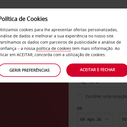
Política de Cookies
SERVIÇOS
EMPRESAS
SELF SERVICE
Utilizamos cookies para lhe apresentar ofertas personalizadas,
análise de dados e melhorar a sua experiência no nosso site.
Partilhamos os dados com parceiros de publicidade e análise de
os
confiança – a nossa
política de cookies
tem mais informação. Ao
CARRO
clicar em ACEITAR, concorda com a utilização de cookies.
ACEITAR E FECHAR
GERIR PREFERÊNCIAS
LEVANTAR EM
Escolher uma estação
DE