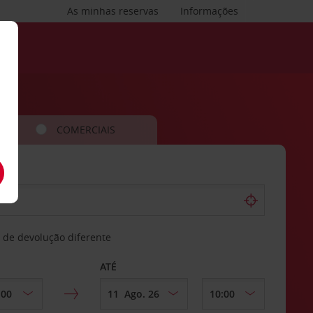
As minhas reservas
Informações
COMERCIAIS
 de devolução diferente
ATÉ