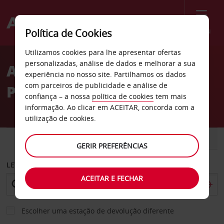
Menu
Política de Cookies
Welcome
Utilizamos cookies para lhe apresentar ofertas
to
personalizadas, análise de dados e melhorar a sua
Aluguer de carros Tostedt
Avis
experiência no nosso site. Partilhamos os dados
com parceiros de publicidade e análise de
P
confiança – a nossa
política de cookies
tem mais
informação. Ao clicar em ACEITAR, concorda com a
utilização de cookies.
CARRO
COMERCIAIS
GERIR PREFERÊNCIAS
LEVANTAR EM
ACEITAR E FECHAR
Escolher uma estação de devolução diferente