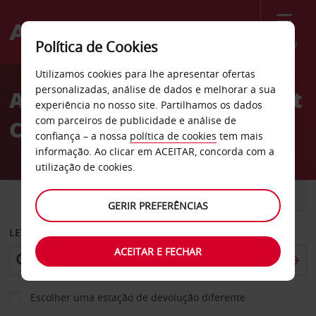
Menu
Política de Cookies
Welcome
Utilizamos cookies para lhe apresentar ofertas
to
personalizadas, análise de dados e melhorar a sua
Aluguer de carros Midwest
Avis
experiência no nosso site. Partilhamos os dados
com parceiros de publicidade e análise de
City
confiança – a nossa
política de cookies
tem mais
informação. Ao clicar em ACEITAR, concorda com a
utilização de cookies.
CARRO
COMERCIAIS
GERIR PREFERÊNCIAS
LEVANTAR EM
ACEITAR E FECHAR
Escolher uma estação de devolução diferente