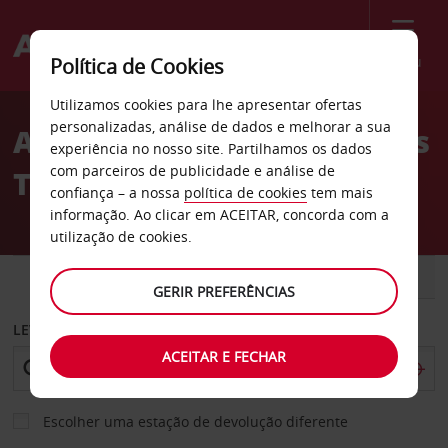
Menu
Política de Cookies
Welcome
Utilizamos cookies para lhe apresentar ofertas
to
personalizadas, análise de dados e melhorar a sua
Aluguer de carros Charters
Avis
experiência no nosso site. Partilhamos os dados
com parceiros de publicidade e análise de
Towers
confiança – a nossa
política de cookies
tem mais
informação. Ao clicar em ACEITAR, concorda com a
utilização de cookies.
CARRO
COMERCIAIS
GERIR PREFERÊNCIAS
LEVANTAR EM
ACEITAR E FECHAR
Escolher uma estação de devolução diferente