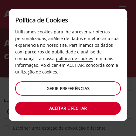
Menu
Política de Cookies
Welcome
Utilizamos cookies para lhe apresentar ofertas
to
personalizadas, análise de dados e melhorar a sua
Aluguer de
Avis
experiência no nosso site. Partilhamos os dados
com parceiros de publicidade e análise de
carros Naracoorte
confiança – a nossa
política de cookies
tem mais
informação. Ao clicar em ACEITAR, concorda com a
utilização de cookies.
CARRO
COMERCIAIS
GERIR PREFERÊNCIAS
LEVANTAR EM
ACEITAR E FECHAR
Escolher uma estação de devolução diferente